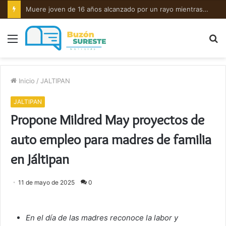
Muere joven de 16 años alcanzado por un rayo mientras pescaba en el río Coatzacoalcos, en Minatitlán
Menú
B
p
Inicio
/
JALTIPAN
JALTIPAN
Propone Mildred May proyectos de
auto empleo para madres de familia
en Jáltipan
11 de mayo de 2025
0
En el día de las madres reconoce la labor y