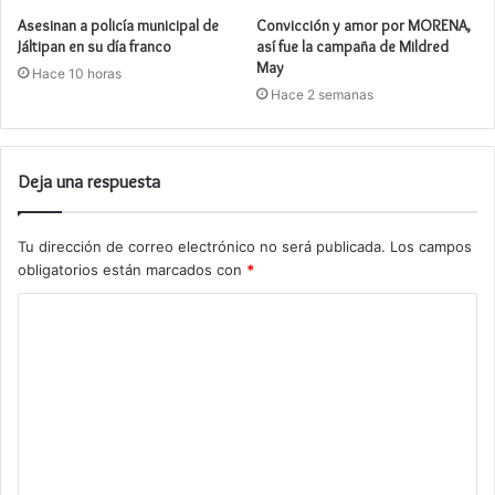
Asesinan a policía municipal de
Convicción y amor por MORENA,
Jáltipan en su día franco
así fue la campaña de Mildred
May
Hace 10 horas
Hace 2 semanas
Deja una respuesta
Tu dirección de correo electrónico no será publicada.
Los campos
obligatorios están marcados con
*
C
o
m
e
n
t