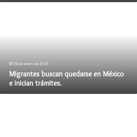
Migrantes
buscan
quedarse
en
México
e
inician
trámites.
29 de enero de 2025
Migrantes buscan quedarse en México
e inician trámites.
Localizan
el
cuerpo
del
periodista
Alejandro
Gallegos