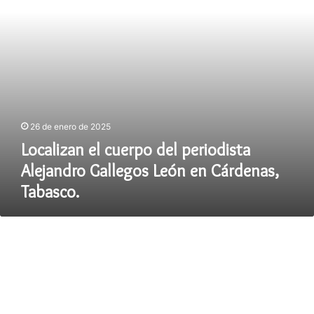
León
en
Cárdenas,
Tabasco.
26 de enero de 2025
Localizan el cuerpo del periodista
Alejandro Gallegos León en Cárdenas,
Tabasco.
Sale
nueva
caravana
de
la
Frontera
Sur