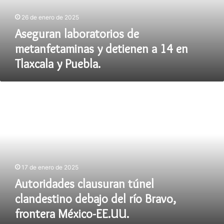
14
26 de enero de 2025
en
Tlaxcala
Aseguran laboratorios de
y
metanfetaminas y detienen a 14 en
Puebla.
Tlaxcala y Puebla.
Autoridades
clausuran
túnel
clandestino
debajo
del
río
Bravo,
17 de enero de 2025
frontera
México-
Autoridades clausuran túnel
EE.UU.
clandestino debajo del río Bravo,
frontera México-EE.UU.