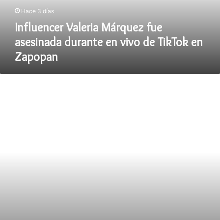
vivo
Hace 3 días
de
TikTok
Influencer Valeria Márquez fue
en
asesinada durante en vivo de TikTok en
Zapopan
Zapopan
Sheinbaum
anuncia
18
programas
y
acciones
del
Plan
México
ante
aranceles
de
EU.