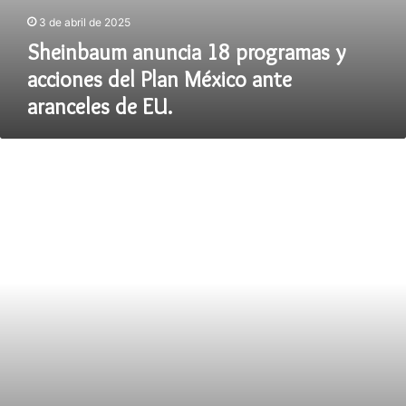
3 de abril de 2025
Sheinbaum anuncia 18 programas y
acciones del Plan México ante
aranceles de EU.
Veracruz
hace
historia:
realizan
con
éxito
la
primera
cirugía
fetal
en
hospital
público.