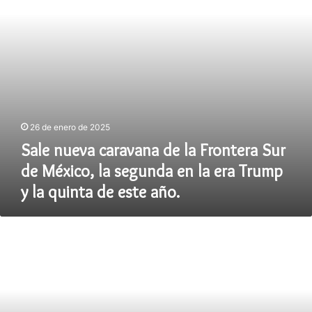
de
México,
la
segunda
en
la
era
Trump
26 de enero de 2025
y
la
Sale nueva caravana de la Frontera Sur
quinta
de México, la segunda en la era Trump
de
este
y la quinta de este año.
año.
Aseguran
laboratorios
de
metanfetaminas
y
detienen
a