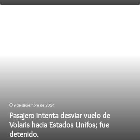
Pasajero
intenta
desviar
vuelo
de
Volaris
hacia
Estados
Unifos;
fue
detenido.
9 de diciembre de 2024
Pasajero intenta desviar vuelo de
Volaris hacia Estados Unifos; fue
detenido.