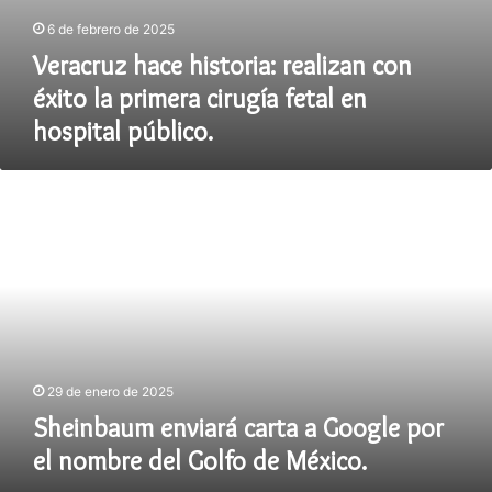
6 de febrero de 2025
Veracruz hace historia: realizan con
éxito la primera cirugía fetal en
hospital público.
Sheinbaum
enviará
carta
a
Google
por
el
nombre
del
Golfo
29 de enero de 2025
de
Sheinbaum enviará carta a Google por
México.
el nombre del Golfo de México.