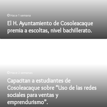
escoltas,
nivel
bachillerato.
Hace 1 semana
El H. Ayuntamiento de Cosoleacaque
premia a escoltas, nivel bachillerato.
Capacitan
a
estudiantes
de
Cosoleacaque
sobre
“Uso
Hace 2 semanas
de
Capacitan a estudiantes de
las
redes
Cosoleacaque sobre “Uso de las redes
sociales
sociales para ventas y
para
emprendurismo”.
ventas
y