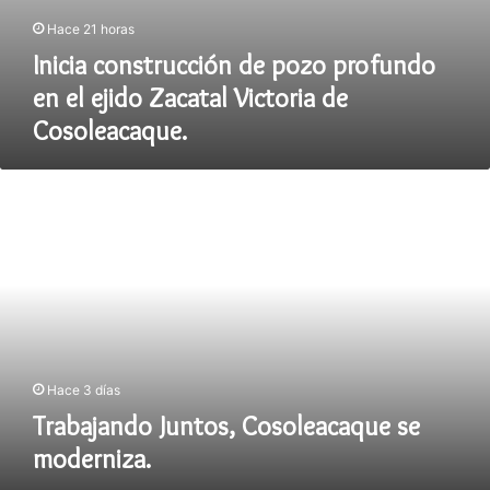
Hace 21 horas
Inicia construcción de pozo profundo
en el ejido Zacatal Victoria de
Cosoleacaque.
Trabajando
Juntos,
Cosoleacaque
se
moderniza.
Hace 3 días
Trabajando Juntos, Cosoleacaque se
moderniza.