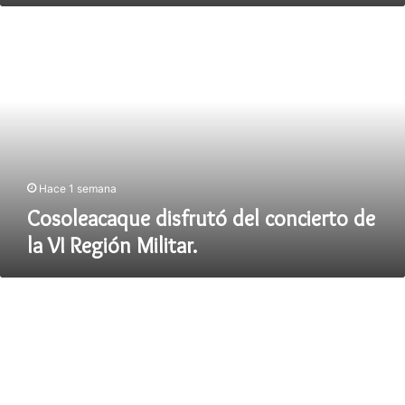
Cosoleacaque
disfrutó
del
concierto
de
la
VI
Región
Militar.
Hace 1 semana
Cosoleacaque disfrutó del concierto de
la VI Región Militar.
Inicia
brigada
Médica
gratuita,
Cosoleacaque
2025.