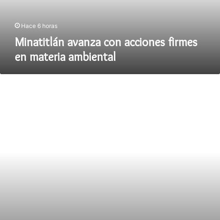
ambiental
Hace 6 horas
Minatitlán avanza con acciones firmes
en materia ambiental
El
H.
Ayuntamiento
de
Cosoleacaque
entrega
pacas
de
forraje
en
apoyo
al
sector
ganadero.