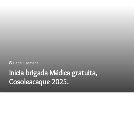
Hace 1 semana
Inicia brigada Médica gratuita,
Cosoleacaque 2025.
Carmen
Medel
Palma,
entrega
apoyo
económico
al