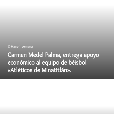
equipo
de
béisbol
«Atléticos
de
Minatitlán».
Hace 1 semana
Carmen Medel Palma, entrega apoyo
económico al equipo de béisbol
«Atléticos de Minatitlán».
El
H.
Ayuntamiento
de
Cosoleacaque
premia
a