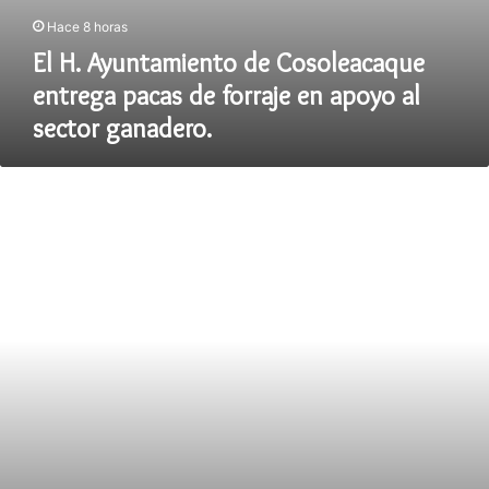
Hace 8 horas
El H. Ayuntamiento de Cosoleacaque
entrega pacas de forraje en apoyo al
sector ganadero.
Inicia
construcción
de
pozo
profundo
en
el
ejido
Zacatal
Victoria
de
Cosoleacaque.