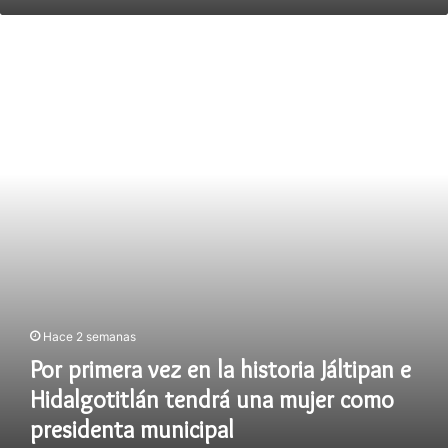
emprendurismo”.
Por
primera
vez
en
la
historia
Jáltipan
e
Hidalgotitlán
tendrá
una
mujer
como
presidenta
municipal
Hace 2 semanas
Por primera vez en la historia Jáltipan e
Hidalgotitlán tendrá una mujer como
presidenta municipal