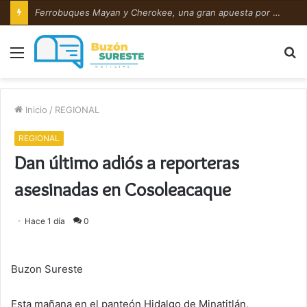
Ferrobuques Mayan y Cherokee, una gran apuesta por Coatzacoalcos
Menú
B
p
Inicio
/
REGIONAL
REGIONAL
Dan último adiós a reporteras
asesinadas en Cosoleacaque
Hace 1 día
0
Buzon Sureste
Esta mañana en el panteón Hidalgo de Minatitlán,