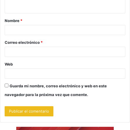
t
a
Nombre
*
r
i
o
Correo electrónico
*
*
Web
Guarda mi nombre, correo electrónico y web en este
navegador para la próxima vez que comente.