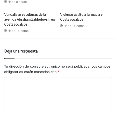
Hace 8 horas
Vandalizan esculturas de la
Violento asalto a farmacia en
avenida Abraham Zablodovski en
Coatzacoalcos.
Coatzacoalcos
Hace 14 horas
Hace 14 horas
Deja una respuesta
Tu dirección de correo electrónico no será publicada.
Los campos
obligatorios están marcados con
*
C
o
m
e
n