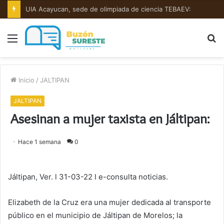
UIA Acayucan, sede de olimpiada de ciencia TEBAEV:
Menú
B
p
Inicio
/
JALTIPAN
JALTIPAN
Asesinan a mujer taxista en Jáltipan:
Hace 1 semana
0
Jáltipan, Ver. l 31-03-22 l e-consulta noticias.
Elizabeth de la Cruz era una mujer dedicada al transporte
público en el municipio de Jáltipan de Morelos; la