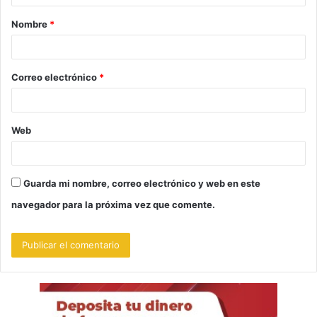
a
Nombre
*
r
i
o
Correo electrónico
*
*
Web
Guarda mi nombre, correo electrónico y web en este
navegador para la próxima vez que comente.