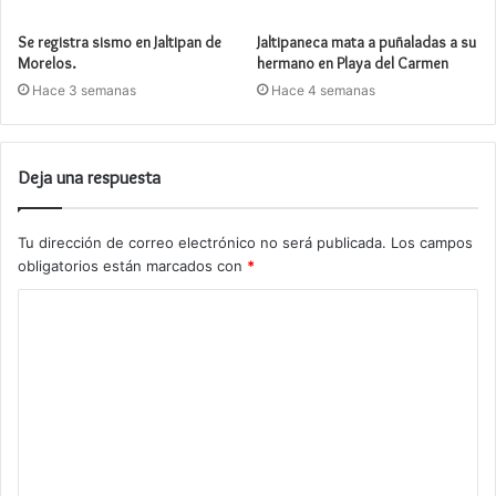
Se registra sismo en Jaltipan de
Jaltipaneca mata a puñaladas a su
Morelos.
hermano en Playa del Carmen
Hace 3 semanas
Hace 4 semanas
Deja una respuesta
Tu dirección de correo electrónico no será publicada.
Los campos
obligatorios están marcados con
*
C
o
m
e
n
t