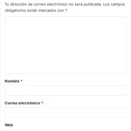
Tu dirección de correo electrónico no será publicada.
Los campos
obligatorios están marcados con
*
C
o
m
e
n
t
a
Nombre
*
r
i
o
Correo electrónico
*
*
Web