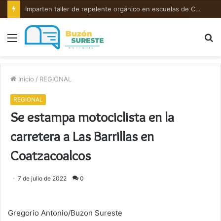
Imparten taller de repelente orgánico en escuelas de Cosoleacaque.
Menú
B
p
Inicio
/
REGIONAL
REGIONAL
Se estampa motociclista en la
carretera a Las Barrillas en
Coatzacoalcos
7 de julio de 2022
0
Gregorio Antonio/Buzon Sureste