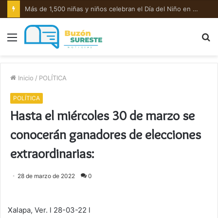
Más de 1,500 niñas y niños celebran el Día del Niño en un ambiente de alegría y sana convivencia.
Menú
B
p
Inicio
/
POLÍTICA
POLÍTICA
Hasta el miércoles 30 de marzo se
conocerán ganadores de elecciones
extraordinarias:
28 de marzo de 2022
0
Xalapa, Ver. l 28-03-22 l