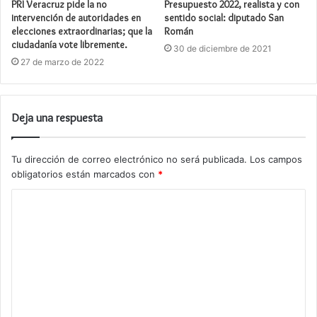
PRI Veracruz pide la no
Presupuesto 2022, realista y con
intervención de autoridades en
sentido social: diputado San
elecciones extraordinarias; que la
Román
ciudadanía vote libremente.
30 de diciembre de 2021
27 de marzo de 2022
Deja una respuesta
Tu dirección de correo electrónico no será publicada.
Los campos
obligatorios están marcados con
*
C
o
m
e
n
t