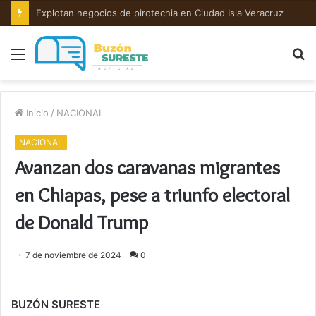
Explotan negocios de pirotecnia en Ciudad Isla Veracruz
Menú
B
p
Inicio
/
NACIONAL
NACIONAL
Avanzan dos caravanas migrantes
en Chiapas, pese a triunfo electoral
de Donald Trump
7 de noviembre de 2024
0
BUZÓN SURESTE