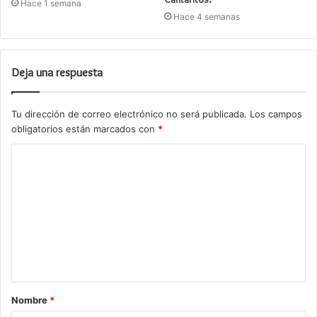
Hace 1 semana
Hace 4 semanas
Deja una respuesta
Tu dirección de correo electrónico no será publicada.
Los campos
obligatorios están marcados con
*
C
o
m
e
n
t
a
Nombre
*
r